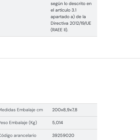
según lo descrito en
el artículo 3.1
apartado a) de la
Directiva 2012/19/UE
(RAEE II).
Medidas Embalaje cm
200x8,9x7,8
Peso Embalaje (Kg)
5,014
Código arancelario
39259020