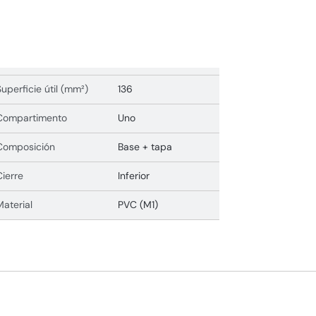
Superficie útil (mm²)
136
Compartimento
Uno
Composición
Base + tapa
Cierre
Inferior
Material
PVC (M1)