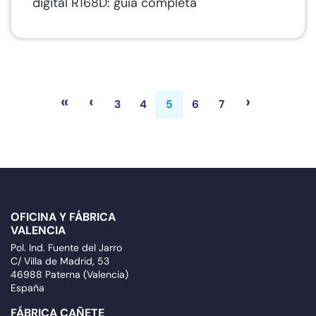
digital R168D: guía completa
«
‹
›
3
4
5
6
7
Primera página
Anterior página
Siguient
OFICINA Y FÁBRICA
VALENCIA
Pol. Ind. Fuente del Jarro
C/ Villa de Madrid, 53
46988 Paterna (Valencia)
España
FÁBRICA CAÑETE