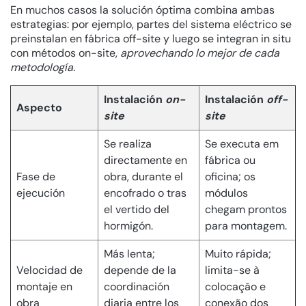
En muchos casos la solución óptima combina ambas
estrategias: por ejemplo, partes del sistema eléctrico se
preinstalan en fábrica off-site y luego se integran in situ
con métodos on-site,
aprovechando lo mejor de cada
metodología.
Instalación
on-
Instalación
off-
Aspecto
site
site
Se realiza
Se executa em
directamente en
fábrica ou
Fase de
obra, durante el
oficina; os
ejecución
encofrado o tras
módulos
el vertido del
chegam prontos
hormigón.
para montagem.
Más lenta;
Muito rápida;
Velocidad de
depende de la
limita-se à
montaje en
coordinación
colocação e
obra
diaria entre los
conexão dos