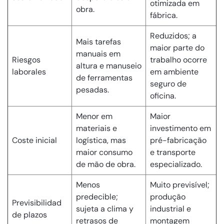
otimizada em
obra.
fábrica.
Reduzidos; a
Mais tarefas
maior parte do
manuais em
Riesgos
trabalho ocorre
altura e manuseio
laborales
em ambiente
de ferramentas
seguro de
pesadas.
oficina.
Menor em
Maior
materiais e
investimento em
Coste inicial
logística, mas
pré-fabricação
maior consumo
e transporte
de mão de obra.
especializado.
Menos
Muito previsível;
predecible;
produção
Previsibilidad
sujeta a clima y
industrial e
de plazos
retrasos de
montagem