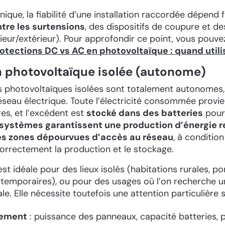
hnique, la fiabilité d’une installation raccordée dépend
tre les surtensions
, des dispositifs de coupure et d
ieur/extérieur). Pour approfondir ce point, vous pouve
otections DC vs AC en photovoltaïque : quand utili
on photovoltaïque isolée (autonome)
ns photovoltaïques isolées sont totalement autonomes,
seau électrique. Toute l’électricité consommée provi
es, et l’excédent est
stocké dans des batteries
pour 
systèmes garantissent une production d’énergie 
s zones dépourvues d’accès au réseau
, à conditio
orrectement la production et le stockage.
est idéale pour des lieux isolés (habitations rurales, 
s temporaires), ou pour des usages où l’on recherche 
ale. Elle nécessite toutefois une attention particulière s
nement
: puissance des panneaux, capacité batteries, p