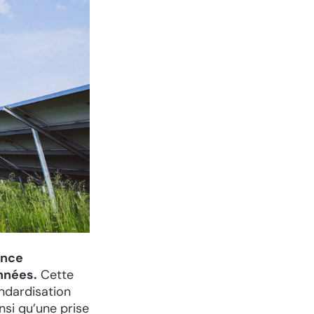
ance
nnées.
Cette
andardisation
nsi qu’une prise