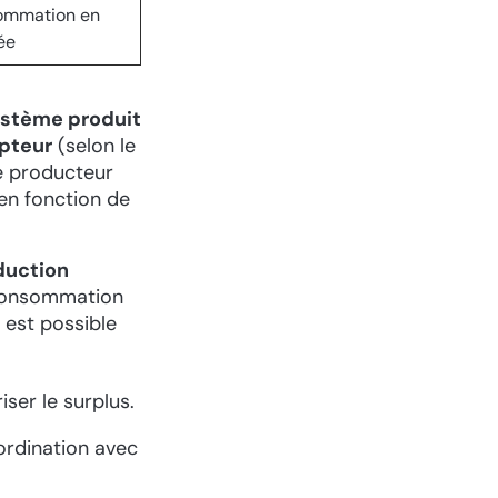
ommation en
ée
ystème produit
mpteur
(selon le
e producteur
en fonction de
duction
 consommation
l est possible
ser le surplus.
ordination avec