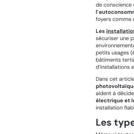
de conscience co
l’autoconsom
foyers comme d
Les
installatio
sécuriser une p
environnemental
petits usages (
bâtiments terti
d’installations 
Dans cet artic
photovoltaïqu
aident à décid
électrique et 
installation fia
Les type