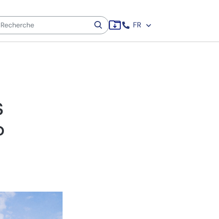
FR
s
?