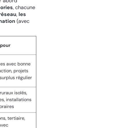
er abord
ories
, chacune
 réseau
,
les
mation
(avec
 pour
res avec bonne
ction, projets
surplus régulier
 ruraux isolés,
es, installations
oraires
ns, tertiaire,
avec