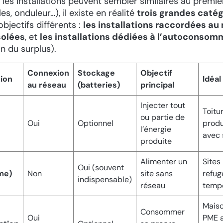
les installations peuvent sembler similaires au premi
s, onduleur…), il existe en réalité
trois grandes catég
bjectifs différents :
les installations raccordées au
solées
, et
les installations dédiées à l’autoconsom
on du surplus).
Connexion
Stockage
Objectif
tion
Idéal
au réseau
(batteries)
principal
Injecter tout
Toitu
ou partie de
Oui
Optionnel
produ
l’énergie
avec 
produite
Alimenter un
Sites
Oui (souvent
me)
Non
site sans
refug
indispensable)
réseau
temp
Maiso
Consommer
Oui
PME 