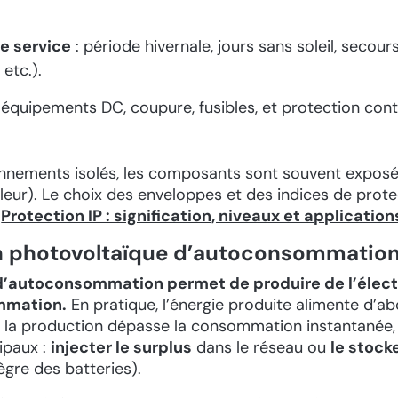
de service
: période hivernale, jours sans soleil, secour
 etc.).
 équipements DC, coupure, fusibles, et protection cont
onnements isolés, les composants sont souvent exposé
leur). Le choix des enveloppes et des indices de prot
:
Protection IP : signification, niveaux et application
on photovoltaïque d’autoconsommatio
 d’autoconsommation permet de produire de l’élect
mmation.
En pratique, l’énergie produite alimente d’a
i la production dépasse la consommation instantanée, 
ipaux :
injecter le surplus
dans le réseau ou
le stock
ntègre des batteries).