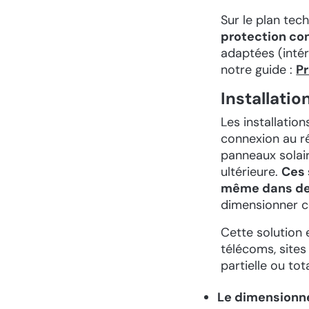
Sur le plan tec
protection con
adaptées (intér
notre guide :
Pr
Installati
Les installatio
connexion au ré
panneaux solair
ultérieure.
Ces 
même dans de
dimensionner c
Cette solution 
télécoms, site
partielle ou tot
Le dimension