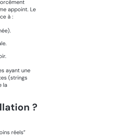
 forcément
mme appoint. Le
ce à :
née).
le.
ir.
ses ayant une
es (strings
e la
lation ?
oins réels”