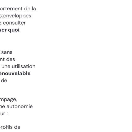
 fortement de la
es enveloppes
z consulter
ser quoi
.
 sans
ent des
une utilisation
renouvelable
n de
pompage,
une autonomie
ur :
rofils de