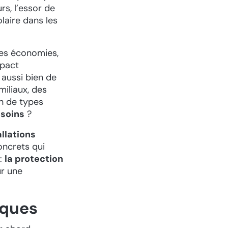
rs, l’essor de
olaire dans les
 des économies,
mpact
 aussi bien de
miliaux, des
en de types
esoins
?
allations
concrets qui
 :
la protection
ur une
ïques