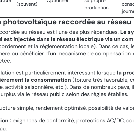
tion
Optionnel
sa propre
(souvent)
cons
production
journ
on photovoltaïque raccordée au réseau
raccordée au réseau est l’une des plus répandues.
Le s
ui est injectée dans le réseau électrique via un co
ordement et la réglementation locale). Dans ce cas, l
néré ou bénéficier d’un mécanisme de compensation, 
ectée.
llation est particulièrement intéressant lorsque
la pro
lièrement la consommation
(toiture très favorable,
e, activité saisonnière, etc.). Dans de nombreux pays, i
surplus via le réseau public selon des règles établies.
ucture simple, rendement optimisé, possibilité de valori
ion :
exigences de conformité, protections AC/DC, co
au.