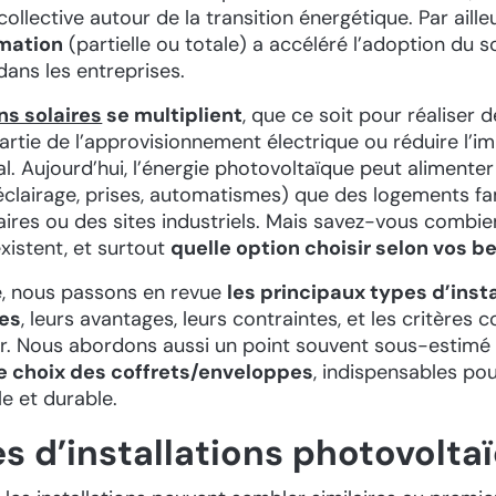
llective autour de la transition énergétique. Par ailleu
mation
(partielle ou totale) a accéléré l’adoption du s
ans les entreprises.
ns solaires
se multiplient
, que ce soit pour réaliser
artie de l’approvisionnement électrique ou réduire l’i
. Aujourd’hui, l’énergie photovoltaïque peut alimenter
éclairage, prises, automatismes) que des logements fa
aires ou des sites industriels. Mais savez-vous combi
existent, et surtout
quelle option choisir selon vos b
le, nous passons en revue
les principaux types d’inst
es
, leurs avantages, leurs contraintes, et les critères 
er. Nous abordons aussi un point souvent sous-estimé
le choix des coffrets/enveloppes
, indispensables po
ble et durable.
s d’installations photovolta