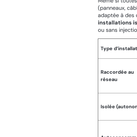
Même si toutes 
(panneaux, câble
adaptée à des o
installations i
ou sans injecti
Type d’installa
Raccordée au
réseau
Isolée (autono