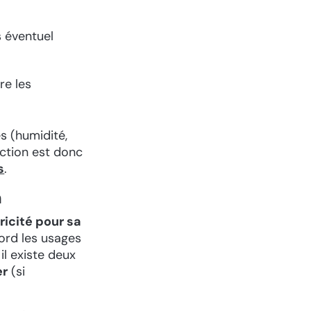
s éventuel
re les
s (humidité,
ection est donc
s
.
n
ricité pour sa
bord les usages
il existe deux
er
(si