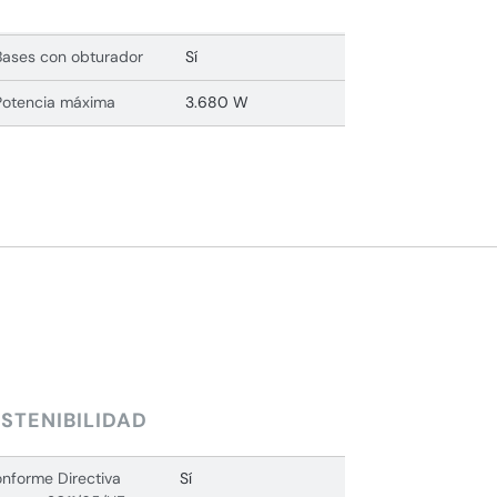
Bases con obturador
Sí
Potencia máxima
3.680 W
STENIBILIDAD
nforme Directiva
Sí