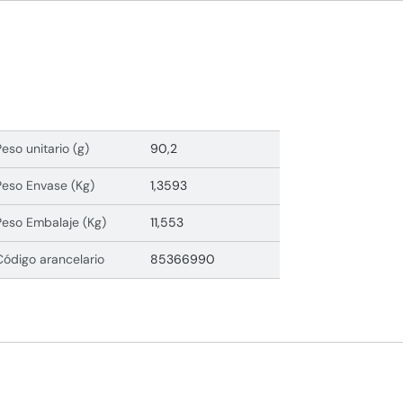
Peso unitario (g)
90,2
Peso Envase (Kg)
1,3593
Peso Embalaje (Kg)
11,553
Código arancelario
85366990