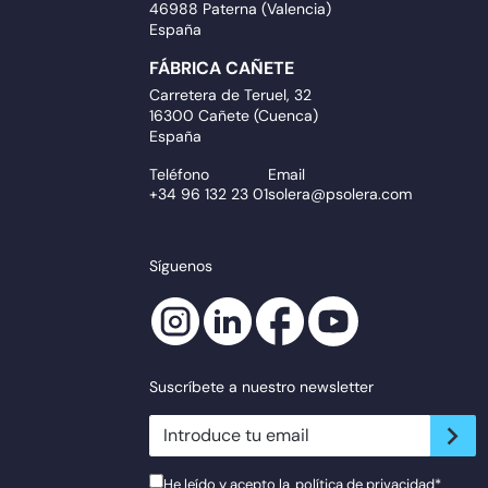
46988 Paterna (Valencia)
España
FÁBRICA CAÑETE
Carretera de Teruel, 32
16300 Cañete (Cuenca)
España
Teléfono
Email
+34 96 132 23 01
solera@psolera.com
Síguenos
Suscríbete a nuestro newsletter
newsletter.suscribe
He leído y acepto la
política de privacidad
*