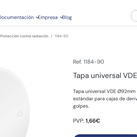
Documentación
Empresa
Blog
Protección contra radiación
1184-90
Ref. 1184-90
Tapa universal V
Tapa universal VDE Ø92mm p
estándar para cajas de deriv
golpes.
PVP:
1,66€