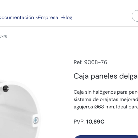
Documentación
Empresa
Blog
8-76
Ref. 9068-76
Caja paneles delg
Caja sin halógenos para pan
sistema de orejetas mejorad
agujeros Ø68 mm. Ideal para
PVP:
10,69€