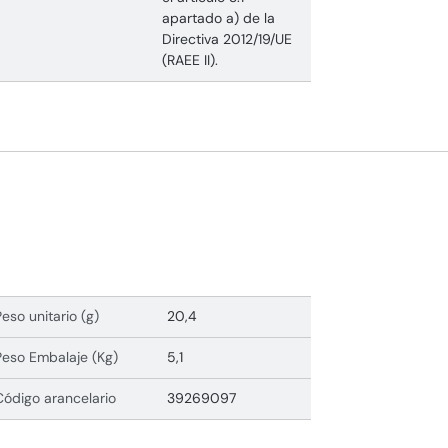
apartado a) de la
Directiva 2012/19/UE
(RAEE II).
Peso unitario (g)
20,4
Peso Embalaje (Kg)
5,1
Código arancelario
39269097