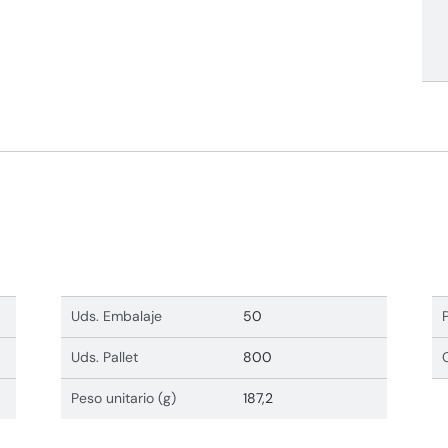
Uds. Embalaje
50
Uds. Pallet
800
Peso unitario (g)
187,2