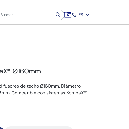
ES
mpaX® Ø160mm
a difusores de techo Ø160mm. Diámetro
67mm. Compatible con sistemas KompaX®1