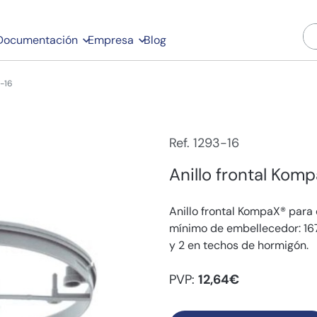
Documentación
Empresa
Blog
-16
Ref. 1293-16
Anillo frontal Ko
Anillo frontal KompaX® par
mínimo de embellecedor: 1
y 2 en techos de hormigón.
PVP:
12,64€