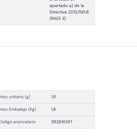
apartado a) de la
Directiva 2012/19/UE
(RAEE II).
Peso unitario (g)
1,8
Peso Embalaje (Kg)
1,8
Código arancelario
39269097