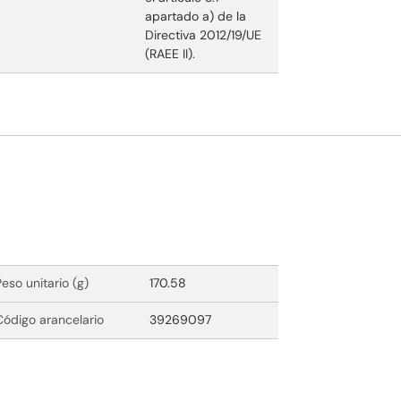
apartado a) de la
Directiva 2012/19/UE
(RAEE II).
Peso unitario (g)
170.58
Código arancelario
39269097