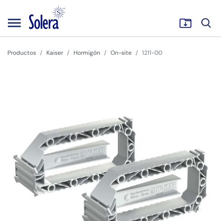
Productos
Kaiser
Hormigón
On-site
1211-00