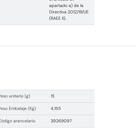
apartado a) de la
Directiva 2012/19/UE
(RAEE II).
Peso unitario (g)
15
Peso Embalaje (Kg)
4,155
Código arancelario
39269097