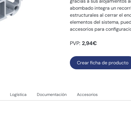
gracias a sus alojamientos a
abombado integra un recorri
estructurales al cerrar el e
elementos del sistema, pue
accesorios para configuraci
PVP:
2,94€
Crear ficha de producto
Logística
Documentación
Accesorios