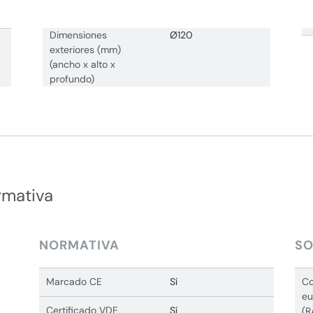
Dimensiones
Ø120
exteriores (mm)
(ancho x alto x
profundo)
rmativa
NORMATIVA
SO
Marcado CE
Sí
Co
eu
Certificado VDE
Sí
(R