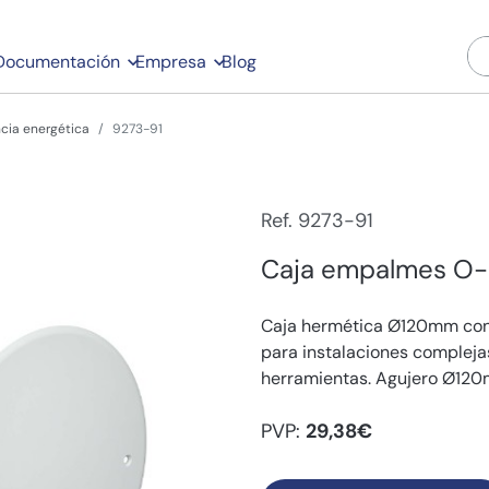
Documentación
Empresa
Blog
ncia energética
9273-91
Ref. 9273-91
Caja empalmes O
Caja hermética Ø120mm con 
para instalaciones complejas
herramientas. Agujero Ø12
PVP:
29,38€