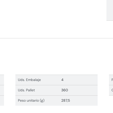
Uds. Embalaje
4
Uds. Pallet
360
Peso unitario (g)
287,5