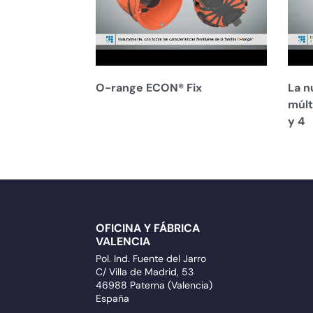
O-range ECON® Fix
La n
múlt
y 4
OFICINA Y FÁBRICA
VALENCIA
Pol. Ind. Fuente del Jarro
C/ Villa de Madrid, 53
46988 Paterna (Valencia)
España