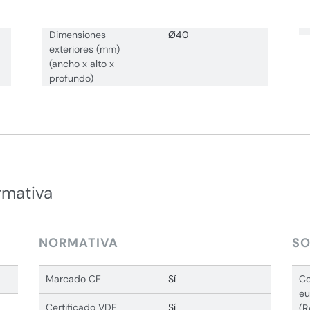
Dimensiones
Ø40
exteriores (mm)
(ancho x alto x
profundo)
rmativa
NORMATIVA
SO
Marcado CE
Sí
Co
eu
Certificado VDE
Sí
(R