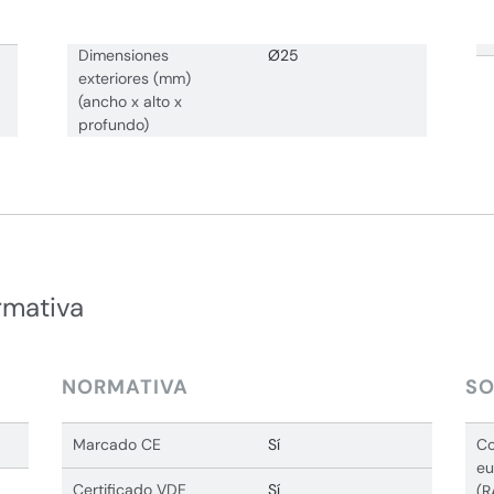
Dimensiones
Ø25
exteriores (mm)
(ancho x alto x
profundo)
rmativa
NORMATIVA
SO
Marcado CE
Sí
Co
eu
Certificado VDE
Sí
(R