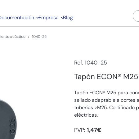
Documentación
Empresa
Blog
iento acústico
1040-25
Ref. 1040-25
Tapón ECON® M25 
Tapón ECON® M25 para condu
sellado adaptable a cortes 
tuberías ≥M25. Certificado 
eléctricas.
PVP:
1,47€