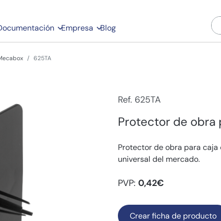
Documentación
Empresa
Blog
 Mecabox
625TA
Ref. 625TA
Protector de obra
Protector de obra para caja
universal del mercado.
PVP:
0,42€
Crear ficha de producto