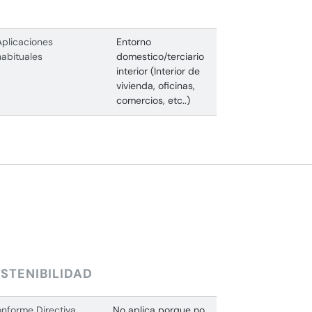
Aplicaciones
Entorno
habituales
domestico/terciario
interior (Interior de
vivienda, oficinas,
comercios, etc..)
STENIBILIDAD
nforme Directiva
No aplica porque no