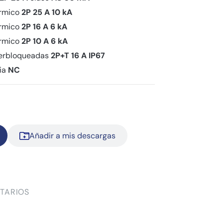
érmico
2P 25 A 10 kA
érmico
2P 16 A 6 kA
érmico
2P 10 A 6 kA
nterbloqueadas
2P+T 16 A IP67
ia
NC
Añadir a mis descargas
TARIOS