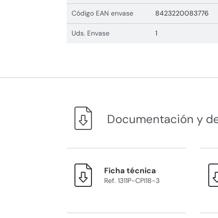
Código EAN envase
8423220083776
Uds. Envase
1
Documentación y d
Ficha técnica
Ref. 1311P-CPI18-3