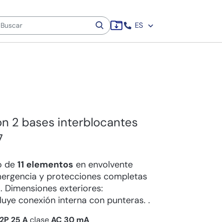
ES
n 2 bases interblocantes
7
o de
11 elementos
en envolvente
mergencia y protecciones completas
s
. Dimensiones exteriores:
cluye conexión interna con punteras. .
2P 25 A
clase
AC
30 mA