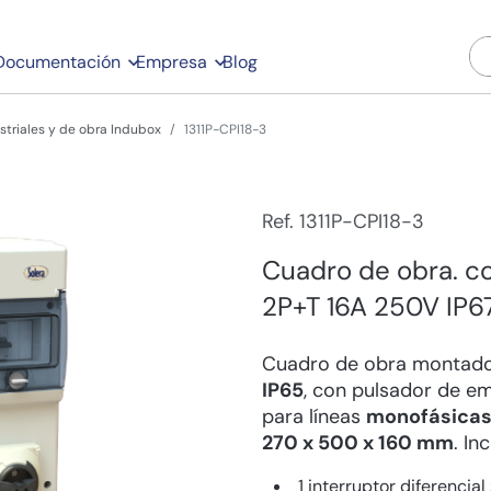
Documentación
Empresa
Blog
striales y de obra Indubox
1311P-CPI18-3
Ref. 1311P-CPI18-3
Cuadro de obra. co
2P+T 16A 250V IP6
Cuadro de obra montad
IP65
, con pulsador de e
para líneas
monofásica
270 x 500 x 160 mm
. In
1 interruptor diferencial