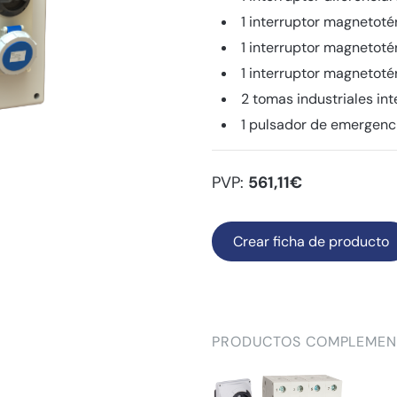
1 interruptor magnetot
1 interruptor magnetot
1 interruptor magnetot
2 tomas industriales i
1 pulsador de emergenc
PVP:
561,11€
Crear ficha de producto
PRODUCTOS COMPLEMEN