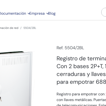
Documentación
Empresa
Blog
inación de red
5504/2BL
Ref. 5504/2BL
Registro de termin
Con 2 bases 2P+T,
cerraduras y llave
para empotrar 688
Registro para empotrar con 
con llaves metálicas. Puerta
de telecomunicaciones. Enl