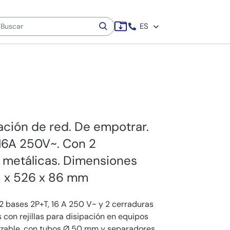
ES
ación de red. De empotrar.
 16A 250V~. Con 2
s metálicas. Dimensiones
 x 526 x 86 mm
2 bases 2P+T, 16 A 250 V~ y 2 cerraduras
s con rejillas para disipación en equipos
azable, con tubos Ø 50 mm y separadores.