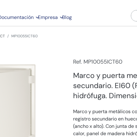
Documentación
Empresa
Blog
ICT
MP10055ICT60
Ref. MP10055ICT60
Marco y puerta met
secundario. EI60 
hidrófuga. Dimens
Marco y puerta metálicos co
registro secundario en hue
(ancho x alto). Con junta de
calor, panel de madera hidró