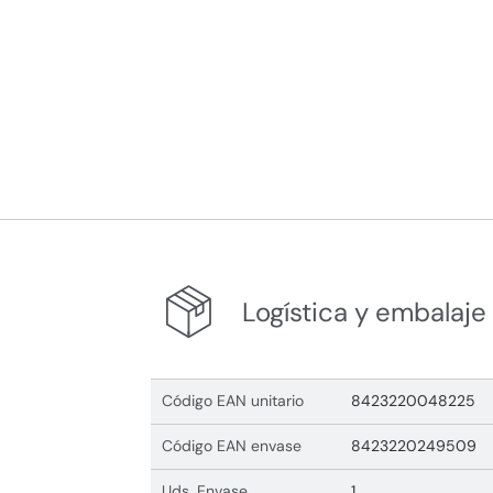
Logística y embalaje
Código EAN unitario
8423220048225
Código EAN envase
8423220249509
Uds. Envase
1