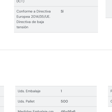
(ICT)
Conforme a Directiva
Sí
Europea 2014/35/UE.
Directiva de baja
tensión
Uds. Embalaje
1
Uds. Pallet
500
Medidas Embalaje cm
46x46x6