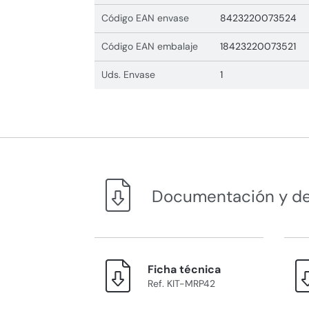
Código EAN envase
8423220073524
Código EAN embalaje
18423220073521
Uds. Envase
1
Documentación y d
Ficha técnica
Ref. KIT-MRP42