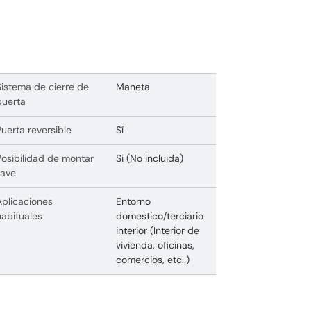
Sistema de cierre de
Maneta
puerta
Puerta reversible
Sí
Posibilidad de montar
Si (No incluida)
llave
Aplicaciones
Entorno
habituales
domestico/terciario
interior (Interior de
vivienda, oficinas,
comercios, etc..)