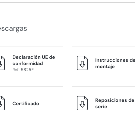
escargas
Declaración UE de
Instrucciones d
conformidad
montaje
Ref. 5825E
Reposiciones de 
Certificado
serie