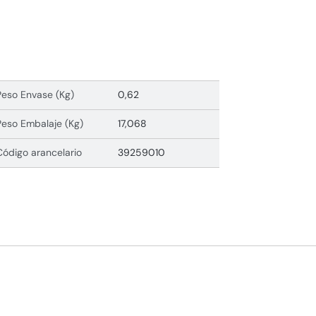
Peso Envase (Kg)
0,62
Peso Embalaje (Kg)
17,068
Código arancelario
39259010