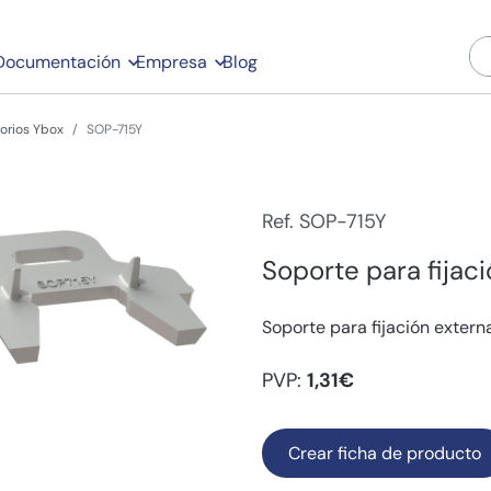
Documentación
Empresa
Blog
orios Ybox
SOP-715Y
Ref. SOP-715Y
Soporte para fijaci
Soporte para fijación extern
PVP:
1,31€
Crear ficha de producto