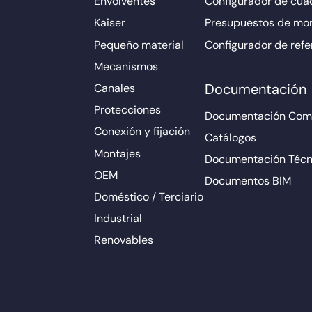
Envolventes
Configurador de cuad
Kaiser
Presupuestos de mo
Pequeño material
Configurador de refe
Mecanismos
Documentación
Canales
Protecciones
Documentación Come
Conexión y fijación
Catálogos
Montajes
Documentación Técn
OEM
Documentos BIM
Doméstico / Terciario
Industrial
Renovables