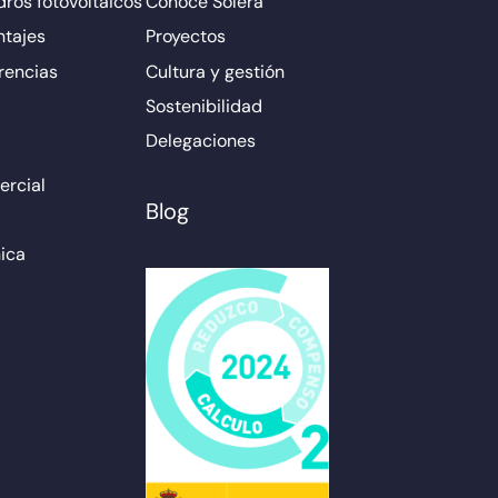
ros fotovoltaicos
Conoce Solera
ntajes
Proyectos
rencias
Cultura y gestión
Sostenibilidad
Delegaciones
rcial
Blog
ica