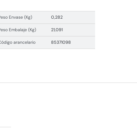
Peso Envase (Kg)
0,282
Peso Embalaje (Kg)
21,091
Código arancelario
85371098