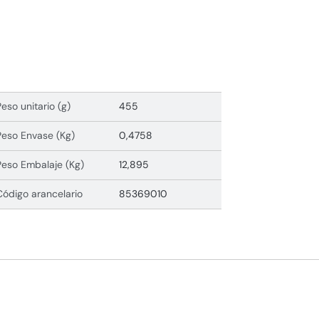
Peso unitario (g)
455
Peso Envase (Kg)
0,4758
Peso Embalaje (Kg)
12,895
Código arancelario
85369010