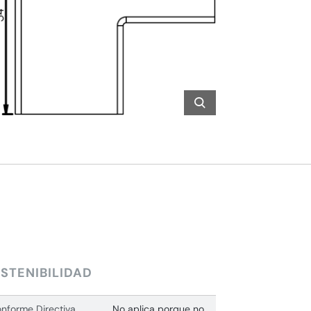
STENIBILIDAD
nforme Directiva
No aplica porque no