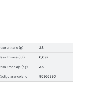
Peso unitario (g)
3,8
Peso Envase (Kg)
0,097
Peso Embalaje (Kg)
3,5
Código arancelario
85366990