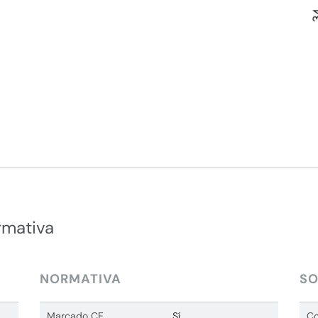
rmativa
NORMATIVA
SO
Marcado CE
Sí
Co