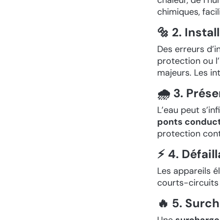
chimiques, faci
🔩 2. Insta
Des erreurs d’i
protection ou l
majeurs. Les in
🌧️ 3. Pré
L’eau peut s’inf
ponts conduc
protection cont
⚡ 4. Défai
Les appareils 
courts-circuits 
🔥 5. Surch
Une
surcharge