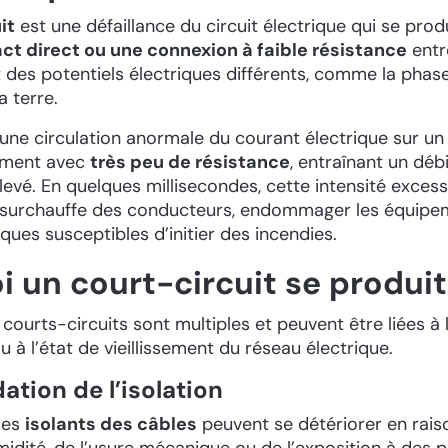
it
est une défaillance du circuit électrique qui se produ
ct direct ou une connexion à faible résistance
entr
t des potentiels électriques différents, comme la phase
a terre.
une circulation anormale du courant électrique sur u
ement avec
très peu de résistance
, entraînant un déb
vé. En quelques millisecondes, cette intensité excess
surchauffe des conducteurs, endommager les équipem
iques susceptibles d’initier des incendies.
 un court-circuit se produit-
courts-circuits sont multiples et peuvent être liées à 
 ou à l’état de vieillissement du réseau électrique.
dation de l’isolation
les
isolants des câbles
peuvent se détériorer en rais
umidité, de l’usure mécanique ou de l’exposition à des 