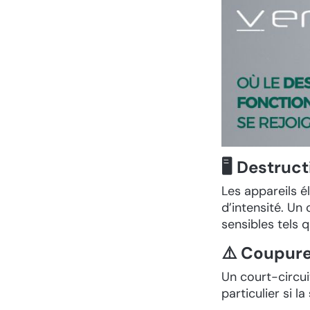
🖥️ Destru
Les appareils é
d’intensité. Un
sensibles tels 
⚠️ Coupure
Un court-circui
particulier si la