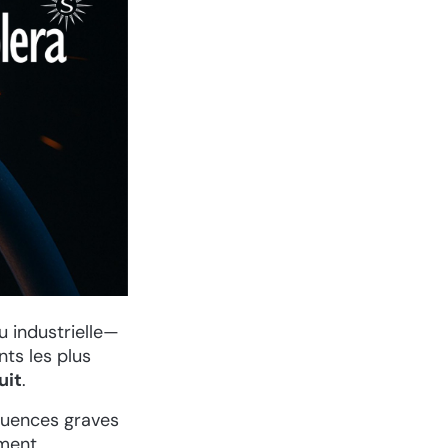
ou industrielle—
nts les plus
uit
.
quences graves
ement