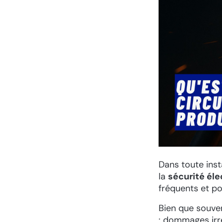
Dans toute insta
la
sécurité éle
fréquents et p
Bien que souve
: dommages irr