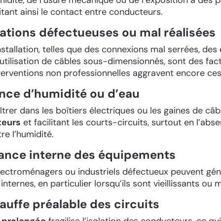
litant ainsi le contact entre conducteurs.
llations défectueuses ou mal réalisées
nstallation, telles que des connexions mal serrées, des
’utilisation de câbles sous-dimensionnés, sont des fac
terventions non professionnelles aggravent encore ces
sence d’humidité ou d’eau
iltrer dans les boîtiers électriques ou les gaines de câ
teurs
et facilitant les courts-circuits, surtout en l’abs
re l’humidité.
llance interne des équipements
électroménagers ou industriels défectueux peuvent gé
internes, en particulier lorsqu’ils sont vieillissants ou 
auffe préalable des circuits
 prolongée
fragilise l’isolation des conducteurs, ce qu