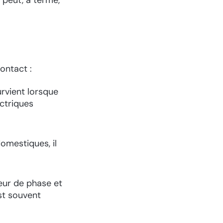
ontact :
urvient lorsque
ctriques
domestiques, il
eur de phase et
est souvent