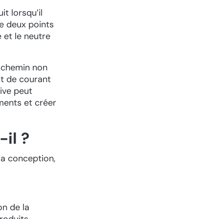
it lorsqu’il
e deux points
 et le neutre
n chemin non
it de courant
ive peut
ents et créer
il ?
la conception,
on de la
produits