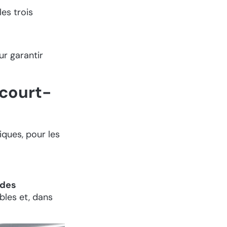
les trois
ur garantir
 court-
ques, pour les
 des
âbles et, dans