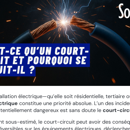
llation électrique—qu’elle soit résidentielle, tertiaire 
ctrique
constitue une priorité absolue. L’un des incide
otentiellement dangereux est sans doute le
court-circ
nt sous-estimé, le court-circuit peut avoir des consé
éversibles sur les équipements électriques, déclench