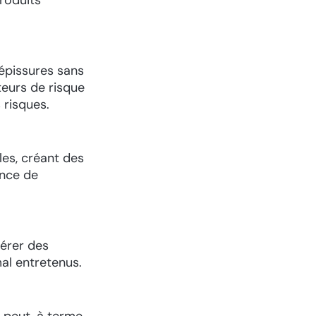
 épissures sans
teurs de risque
 risques.
bles, créant des
ence de
nérer des
mal entretenus.
i peut, à terme,