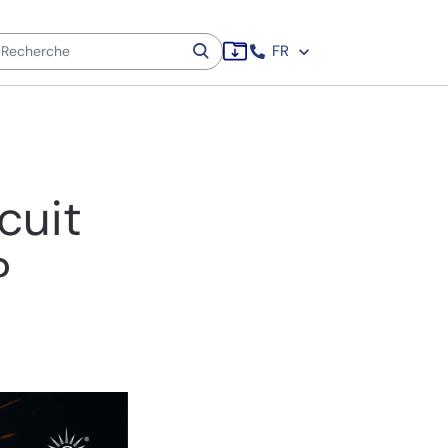
FR
cuit
?