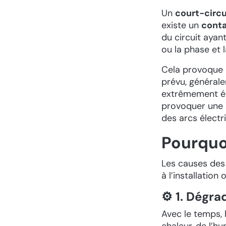
Un
court-circu
existe un
conta
du circuit ayan
ou la phase et l
Cela provoque 
prévu, général
extrêmement éle
provoquer une 
des arcs électr
Pourquoi
Les causes des 
à l’installation
⚙️ 1. Dégra
Avec le temps, 
chaleur, de l’h