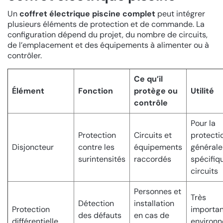
Un
coffret électrique piscine complet
peut intégrer
plusieurs éléments de protection et de commande. La
configuration dépend du projet, du nombre de circuits,
de l’emplacement et des équipements à alimenter ou à
contrôler.
Ce qu’il
Élément
Fonction
protège ou
Utilité
contrôle
Pour la
Protection
Circuits et
protecti
Disjoncteur
contre les
équipements
générale
surintensités
raccordés
spécifiq
circuits
Personnes et
Très
Détection
installation
Protection
importan
des défauts
en cas de
différentielle
environ