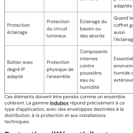
adaptée
Quand l
Protection
Éclairage du
Protection
coffret g
du circuit
bassin ou
éclairage
aussi
lumineux
des abords
l’éclaira
Composants
internes
Essentie
Boîtier avec
Protection
contre
environ
degré IP
physique de
poussière,
humide 
adapté
l’ensemble
eau ou
extérieu
humidité
Ces éléments doivent être pensés comme un ensemble
cohérent. La gamme
Indubox
répond précisément à ce
type d’application, avec des enveloppes destinées à la
distribution, à la protection et aux installations
techniques.