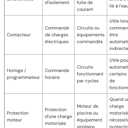
d’isolement
fuite de
lié à l’ea
courant
Utile lor
Commande
Circuits ou
command
Contacteur
de charges
équipements
être
électriques
commandés
automat
indirect
Utile pou
Circuits
automati
Horloge /
Commande
fonctionnant
certains
programmateur
horaire
par cycles
de
fonctio
Quand u
Moteur de
charge
Protection
Protection
piscine ou
motoris
d’une charge
moteur
équipement
nécessit
motorisée
similaire
protecti