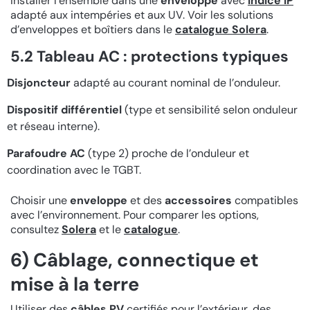
Installer l’ensemble dans une
enveloppe
avec
indice IP
adapté aux intempéries et aux UV. Voir les solutions
d’enveloppes et boîtiers dans le
catalogue Solera
.
5.2 Tableau AC : protections typiques
Disjoncteur
adapté au courant nominal de l’onduleur.
Dispositif différentiel
(type et sensibilité selon onduleur
et réseau interne).
Parafoudre AC
(type 2) proche de l’onduleur et
coordination avec le TGBT.
Choisir une
enveloppe
et des
accessoires
compatibles
avec l’environnement. Pour comparer les options,
consultez
Solera
et le
catalogue
.
6) Câblage, connectique et
mise à la terre
Utiliser des
câbles PV
certifiés pour l’extérieur, des