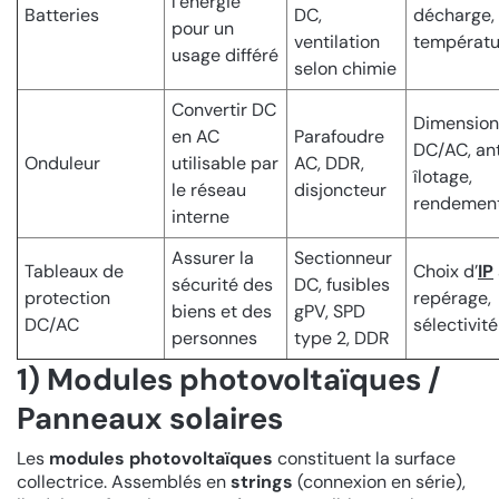
l’énergie
Batteries
DC,
décharge, 
pour un
ventilation
températu
usage différé
selon chimie
Convertir DC
Dimensio
en AC
Parafoudre
DC/AC, an
Onduleur
utilisable par
AC, DDR,
îlotage,
le réseau
disjoncteur
rendemen
interne
Assurer la
Sectionneur
Tableaux de
Choix d’
IP
sécurité des
DC, fusibles
protection
repérage,
biens et des
gPV, SPD
DC/AC
sélectivité
personnes
type 2, DDR
1) Modules photovoltaïques /
Panneaux solaires
Les
modules photovoltaïques
constituent la surface
collectrice. Assemblés en
strings
(connexion en série),