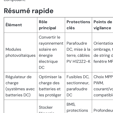
Résumé rapide
Rôle
Protections
Points de
Élément
principal
clés
vigilance
Convertir le
rayonnement
Parafoudre
Orientatio
Modules
solaire en
DC, mise à la
ombrage, 
photovoltaïques
énergie
terre, câbles
de string 
électrique
PV H1Z2Z2-K
fenêtre M
DC
Régulateur de
Optimiser la
Fusibles DC,
Choix MPP
charge
charge des
sectionneur,
PWM,
(systèmes avec
batteries et
parafoudre
courant/v
batteries DC)
les protéger
DC
compatibl
BMS,
Stocker
protections
Profondeu