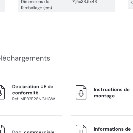
Dimensions de
71,5x38,5x48
l'emballage (cm)
éléchargements
Declaration UE de
Instructions de
conformité
montage
Ref. MPB2E28NGHGW
Informations de
Doc. commerciale