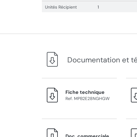
Unités Récipient
1
Documentation et t
Fiche technique
Ref. MPB2E28NGHGW
Doc. commerciale