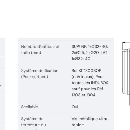
Nombre d'entrées et
SUP/INF: 1xØ32-40,
taille (mm)
2xØ25, 2xØ20. LAT:
1xØ32-40
Système de fixation
Ref.KIT1300SOP
(Pour surface)
(non inclus). Pour
toutes les INDUBOX
r
sauf pour les Réf.
1303 et 1304
Scellable
Oui
Système de
Vis métallique ultra-
fermeture du
rapide