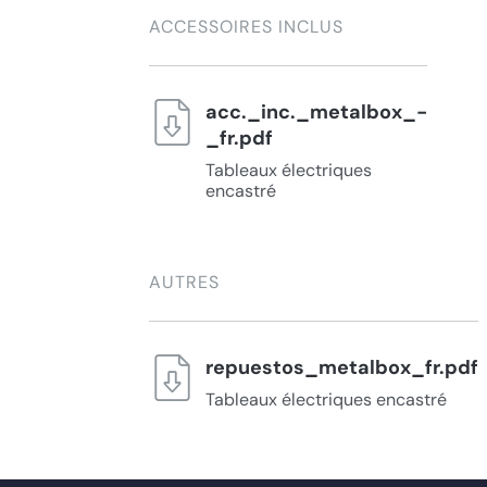
ACCESSOIRES INCLUS
acc._inc._metalbox_-
_fr.pdf
Tableaux électriques
encastré
AUTRES
repuestos_metalbox_fr.pdf
Tableaux électriques encastré