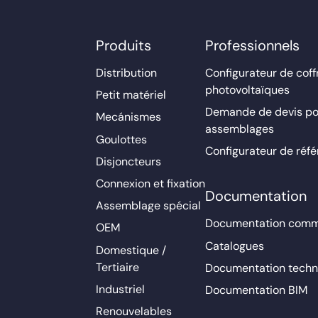
Produits
Professionnels
Distribution
Configurateur de coff
photovoltaïques
Petit matériel
Demande de devis po
Mecánismes
assemblages
Goulottes
Configurateur de réf
Disjoncteurs
Connexion et fixation
Documentation
Assemblage spécial
Documentation comm
OEM
Catalogues
Domestique /
Tertiaire
Documentation techn
Industriel
Documentation BIM
Renouvelables