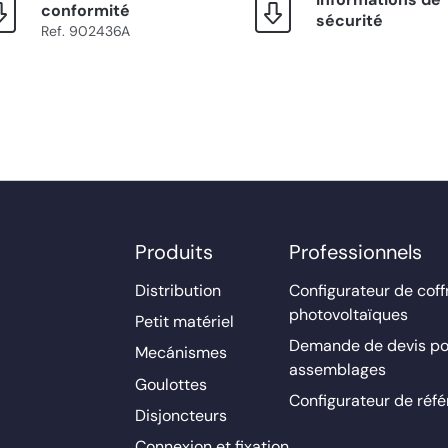
conformité
sécurité
Ref. 902436A
Produits
Professionnels
Distribution
Configurateur de coff
photovoltaïques
Petit matériel
Demande de devis po
Mecánismes
assemblages
Goulottes
Configurateur de réf
Disjoncteurs
Connexion et fixation