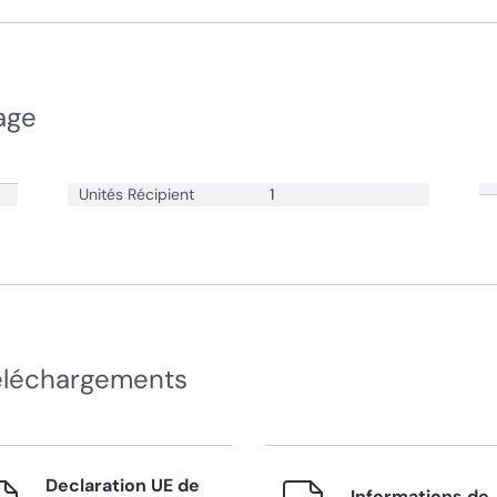
age
Unités Récipient
1
éléchargements
Declaration UE de
Informations de