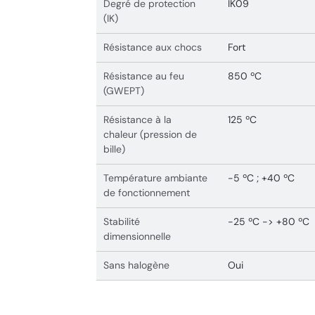
Degré de protection
IK09
(IK)
Résistance aux chocs
Fort
Résistance au feu
850 ºC
(GWEPT)
Résistance à la
125 ºC
chaleur (pression de
bille)
Température ambiante
-5 ºC ; +40 ºC
de fonctionnement
Stabilité
-25 ºC -> +80 ºC
dimensionnelle
Sans halogène
Oui