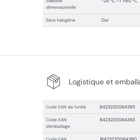
Stabilité
-25 ºC -> +80 ºC
dimensionnelle
Sans halogène
Oui
Logistique et emball
Code EAN de l'unité
8423220064393
Code EAN
8423220064393
d'emballage
Code EAN
18423220064390