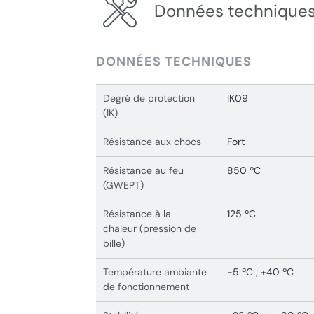
Données techniques
DONNÉES TECHNIQUES
Degré de protection
IK09
(IK)
Résistance aux chocs
Fort
Résistance au feu
850 ºC
(GWEPT)
Résistance à la
125 ºC
chaleur (pression de
bille)
Température ambiante
-5 ºC ; +40 ºC
de fonctionnement