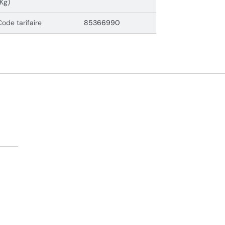
(Kg)
Code tarifaire
85366990