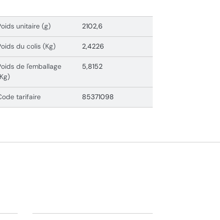
Poids unitaire (g)
2102,6
Poids du colis (Kg)
2,4226
Poids de l'emballage
5,8152
(Kg)
Code tarifaire
85371098