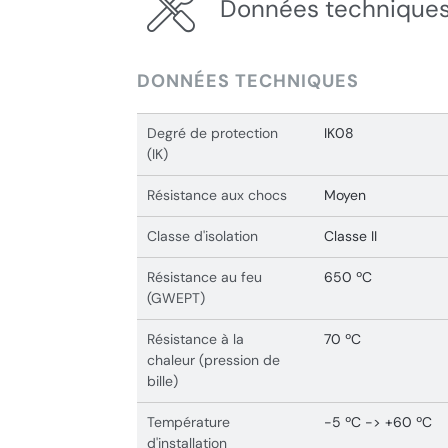
Données techniques
DONNÉES TECHNIQUES
Degré de protection
IK08
(IK)
Résistance aux chocs
Moyen
Classe d'isolation
Classe II
Résistance au feu
650 ºC
(GWEPT)
Résistance à la
70 ºC
chaleur (pression de
bille)
Température
-5 ºC -> +60 ºC
d'installation