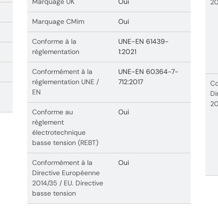
Marquage UK
Oui
20
Marquage CMim
Oui
Conforme à la
UNE-EN 61439-
réglementation
1:2021
Conformément à la
UNE-EN 60364-7-
réglementation UNE /
712:2017
Co
EN
Di
20
Conforme au
Oui
règlement
électrotechnique
basse tension (REBT)
Conformément à la
Oui
Directive Européenne
2014/35 / EU. Directive
basse tension