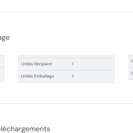
age
Unités Récipient
1
Unités Emballage
1
éléchargements