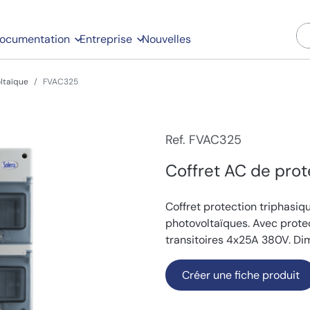
ocumentation
Entreprise
Nouvelles
ltaïque
FVAC325
Ref. FVAC325
Coffret AC de prot
Coffret protection triphasiq
photovoltaïques. Avec prote
transitoires 4x25A 380V. 
Créer une fiche produit