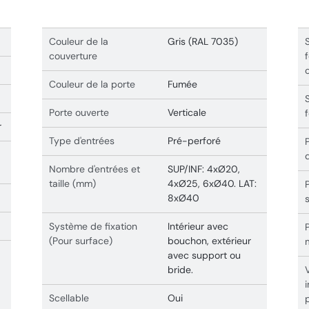
Couleur de la
Gris (RAL 7035)
couverture
Couleur de la porte
Fumée
Porte ouverte
Verticale
r
Type d'entrées
Pré-perforé
Nombre d'entrées et
SUP/INF: 4xØ20,
taille (mm)
4xØ25, 6xØ40. LAT:
8xØ40
Système de fixation
Intérieur avec
(Pour surface)
bouchon, extérieur
avec support ou
bride.
Scellable
Oui