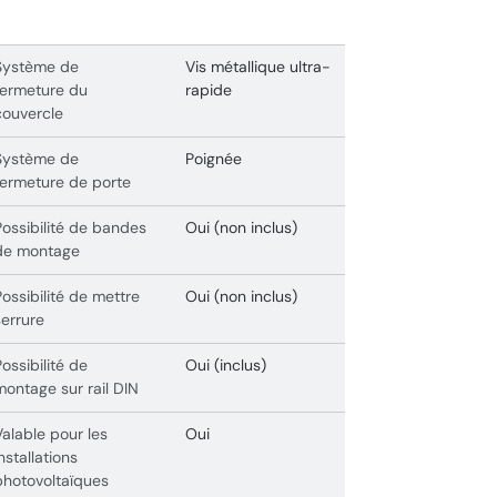
Système de
Vis métallique ultra-
fermeture du
rapide
couvercle
Système de
Poignée
fermeture de porte
Possibilité de bandes
Oui (non inclus)
de montage
Possibilité de mettre
Oui (non inclus)
serrure
Possibilité de
Oui (inclus)
montage sur rail DIN
Valable pour les
Oui
installations
photovoltaïques