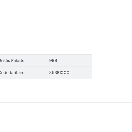
Unités Palette
999
Code tarifaire
85381000