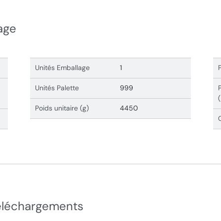
age
Unités Emballage
1
Unités Palette
999
Poids unitaire (g)
4450
éléchargements