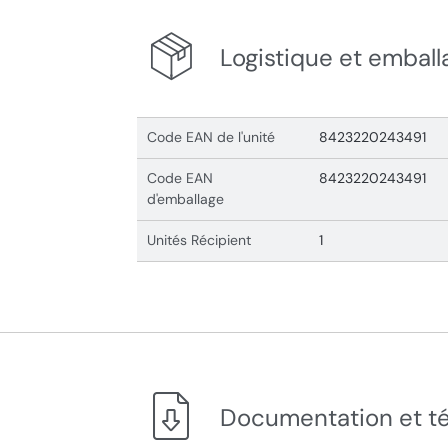
Logistique et emball
Code EAN de l'unité
8423220243491
Code EAN
8423220243491
d'emballage
Unités Récipient
1
Documentation et t