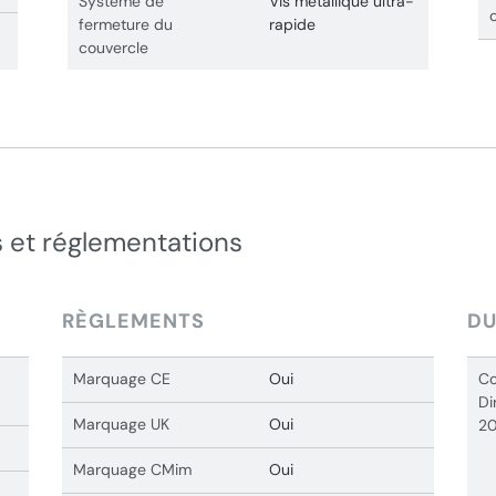
Système de
Vis métallique ultra-
fermeture du
rapide
couvercle
 et réglementations
RÈGLEMENTS
DU
Marquage CE
Oui
Co
Di
Marquage UK
Oui
20
Marquage CMim
Oui