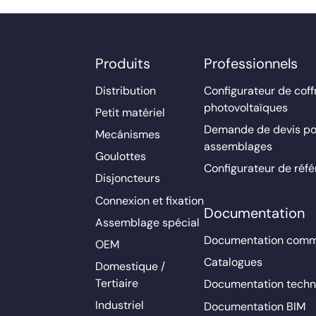
Produits
Professionnels
Distribution
Configurateur de coff
photovoltaïques
Petit matériel
Demande de devis po
Mecánismes
assemblages
Goulottes
Configurateur de réf
Disjoncteurs
Connexion et fixation
Documentation
Assemblage spécial
Documentation comm
OEM
Catalogues
Domestique /
Tertiaire
Documentation techn
Industriel
Documentation BIM