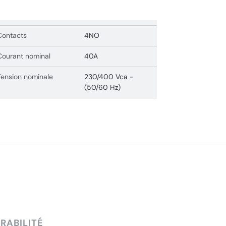
Contacts
4NO
Courant nominal
40A
Tension nominale
230/400 Vca -
(50/60 Hz)
RABILITÉ