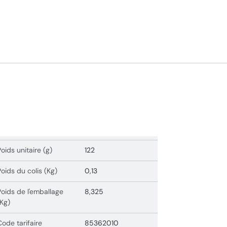
Poids unitaire (g)
122
Poids du colis (Kg)
0,13
Poids de l'emballage
8,325
(Kg)
Code tarifaire
85362010