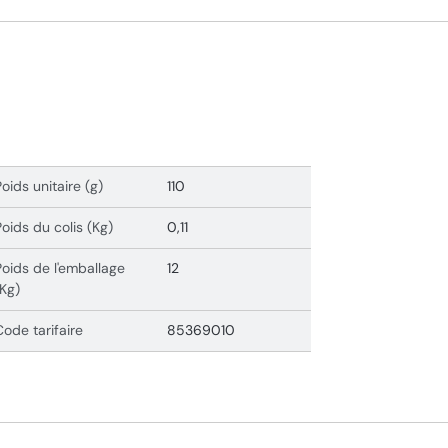
Poids unitaire (g)
110
Poids du colis (Kg)
0,11
Poids de l'emballage
12
(Kg)
Code tarifaire
85369010