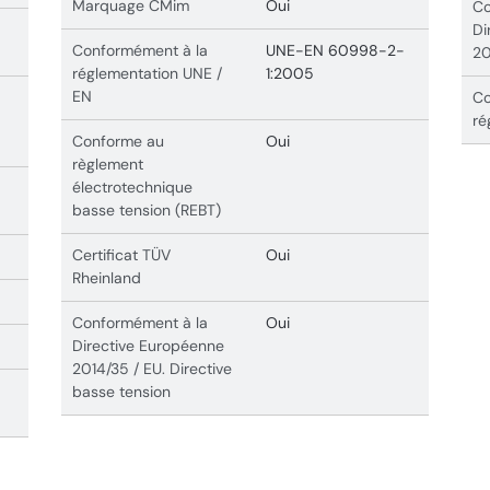
Marquage CMim
Oui
Co
Di
Conformément à la
UNE-EN 60998-2-
20
réglementation UNE /
1:2005
EN
Co
ré
Conforme au
Oui
règlement
électrotechnique
basse tension (REBT)
Certificat TÜV
Oui
Rheinland
Conformément à la
Oui
Directive Européenne
2014/35 / EU. Directive
basse tension