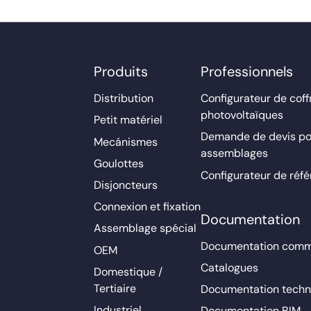
Produits
Professionnels
Distribution
Configurateur de coff
photovoltaïques
Petit matériel
Demande de devis po
Mecánismes
assemblages
Goulottes
Configurateur de réf
Disjoncteurs
Connexion et fixation
Documentation
Assemblage spécial
Documentation comm
OEM
Catalogues
Domestique /
Tertiaire
Documentation techn
Industriel
Documentation BIM