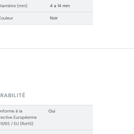
Diamètre (mm)
4 a 14 mm
Couleur
Noir
RABILITÉ
nforme à la
Oui
rective Européenne
11/65 / EU (RoHS)