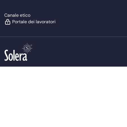
Canale etico
Portale dei lavoratori
Copyright 2026 © PORTALÁMPARAS Y ACCESORIOS SOLERA
S.A.U. Tutti i diritti riservati.
Politica dei Cookie
Informativa legale
Protezione dei dati
Mappa del sito