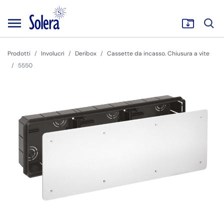
Prodotti
Involucri
Deribox
Cassette da incasso. Chiusura a vite
5550