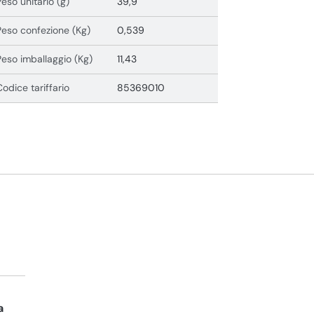
Peso unitario (g)
39,9
Peso confezione (Kg)
0,539
Peso imballaggio (Kg)
11,43
Codice tariffario
85369010
a