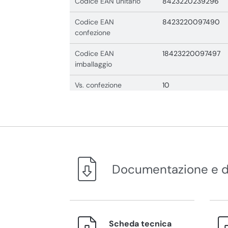
Codice EAN unitario
8423220239296
Codice EAN
8423220097490
confezione
Codice EAN
18423220097497
imballaggio
Vs. confezione
10
Documentazione e 
Scheda tecnica