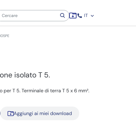
IT
105PE
ne isolato T 5.
 per T 5. Terminale di terra T 5 x 6 mm².
Aggiungi ai miei download