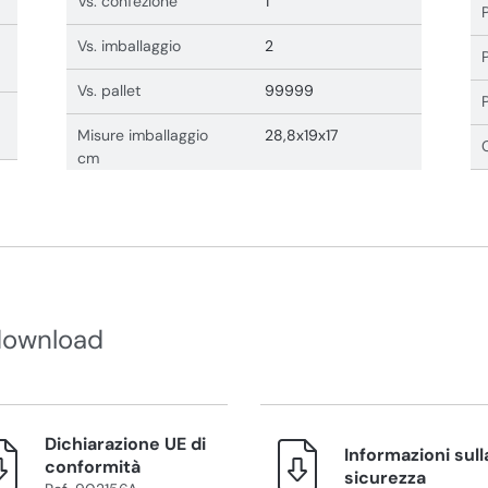
Vs. confezione
1
Vs. imballaggio
2
Vs. pallet
99999
Misure imballaggio
28,8x19x17
cm
download
Dichiarazione UE di
Informazioni sull
conformità
sicurezza