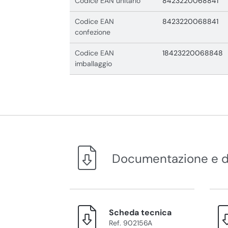
Codice EAN unitario
8423220068841
Codice EAN
8423220068841
confezione
Codice EAN
18423220068848
imballaggio
Documentazione e 
Scheda tecnica
Ref. 902156A