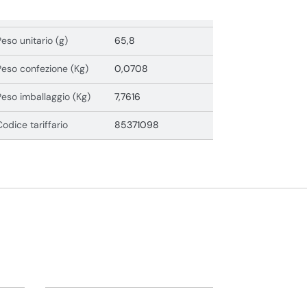
Peso unitario (g)
65,8
Peso confezione (Kg)
0,0708
Peso imballaggio (Kg)
7,7616
Codice tariffario
85371098