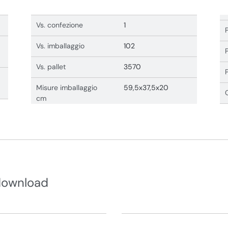
Vs. confezione
1
Vs. imballaggio
102
Vs. pallet
3570
Misure imballaggio
59,5x37,5x20
cm
download