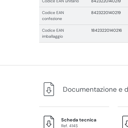
Codice EAN unitario
8423220140219
Codice EAN
8423220140219
confezione
Codice EAN
18423220140216
imballaggio
Documentazione e 
Scheda tecnica
Ref. 414S