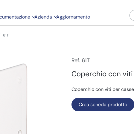
cumentazione
Azienda
Aggiornamento
61T
Ref. 61T
Coperchio con viti 
Coperchio con viti per casset
Crea scheda prodotto