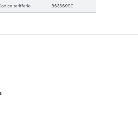
Codice tariffario
85366990
a