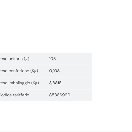
Peso unitario (g)
108
Peso confezione (Kg)
0,108
Peso imballaggio (Kg)
3,8818
Codice tariffario
85366990