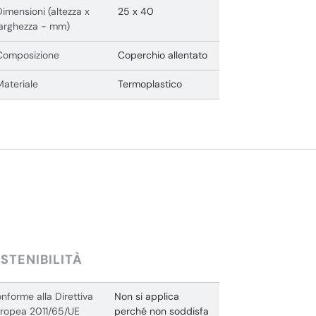
Dimensioni (altezza x
25 x 40
larghezza - mm)
Composizione
Coperchio allentato
Materiale
Termoplastico
STENIBILITÀ
nforme alla Direttiva
Non si applica
ropea 2011/65/UE
perché non soddisfa